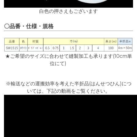
白色の押さ
えもございます
〇品番・仕様・規格
★ご希望のサイズに合わせて縫製加工も承ります
(
10cm単
位にて)
※輸送などの運搬効率を考えた半折品(はんせつひん)につ
いては、下記の動画をご覧ください。