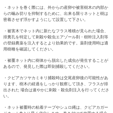
・ネットを巻く際には、外からの産卵や被害樹木の内部か
らの噛み切りを抑制するために、出来る限りネットと樹は
密着させず浮かすようにして設置して下さい。
・被害木でネット内に新たなフラス堆積が見られた場合、
排糞孔を特定して刺殺や殺虫エアゾール剤・樹幹注入剤等
の登録農薬を注入するとより効果的です。薬剤使用時は適
用樹種を確認してください。
・被覆ネット内に樹体から脱出した成虫が発生することが
あるので、発見した際は即刻捕殺してください。
・クビアカツヤカミキリ捕殺時は交尾産卵後の可能性があ
ります、樹木の経過をしっかり観察して頂き、フラスが排
出された 場合は速やかに刺殺・殺虫剤注入を行ってくださ
い。
・ネット被覆時の粘着テープやシュロ縄は、クビアカガー