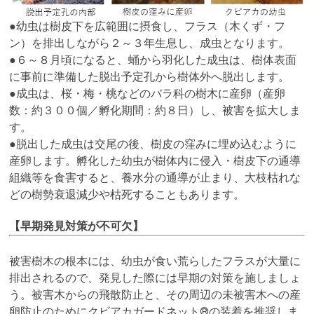
●幼虫は樹皮下を広範囲に摂食し、フラス（木くず・フ
ン）を排出しながら２～３年生息し、成虫となります。
●６～８月頃になると、蛹から羽化した成虫は、樹体表面
に事前に準備した脱出予定孔から樹体外へ脱出します。
●成虫は、桜・梅・桃などのバラ科の樹木に産卵（産卵
数：約３００個／孵化期間：約８日）し、被害を拡大しま
す。
●脱出した成虫は交尾の後、樹皮の窪みに埋め込むように
産卵します。孵化した幼虫が樹体内に侵入・樹皮下の通導
組織等を食害すると、養水分の通導が止まり、大枝枯れな
どの樹勢衰退減少や枯死することもあります。
【早期発見対策が不可欠】
被害樹木の根本には、幼虫が食い荒らしたフラスが大量に
排出されるので、発見した際には早期の対策を施しましょ
う。被害木からの飛散防止と、その周辺の未被害木への産
卵防止のためにクビアカガードネット®の装着を推奨しま