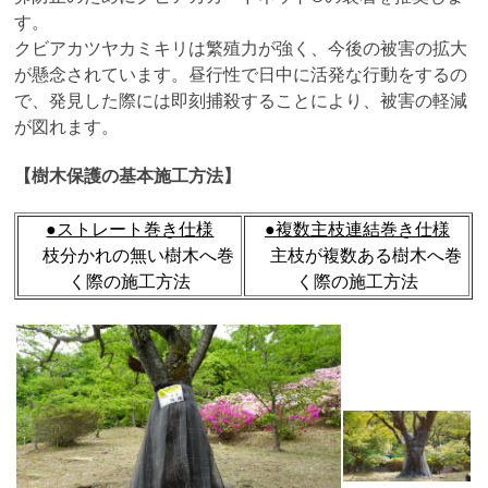
す。
クビアカツヤカミキリは繁殖力が強く、今後の被害の拡大
が懸念されています。昼行性で日中に活発な行動をするの
で、発見した際には即刻捕殺することにより、被害の軽減
が図れます。
【樹木保護の基本施工方法】
●ストレート巻き仕様
●複数主枝連結巻き仕様
枝分かれの無い樹木へ巻
主枝が複数ある樹木へ巻
く際の施工方法
く際の施工方法